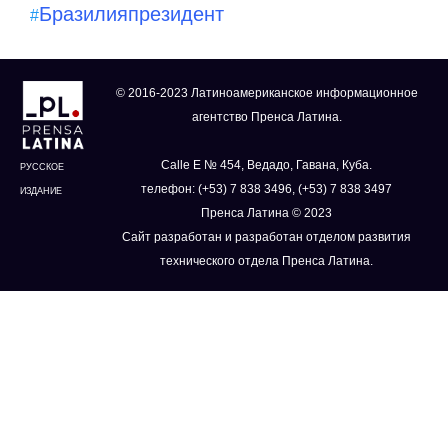
Бразилия
президент
#
© 2016-2023 Латиноамериканское информационное
агентство Пренса Латина.
Calle E № 454, Ведадо, Гавана, Куба.
РУССКОЕ
телефон: (+53) 7 838 3496, (+53) 7 838 3497
ИЗДАНИЕ
Пренса Латина © 2023
Сайт разработан и разработан отделом развития
технического отдела Пренса Латина.