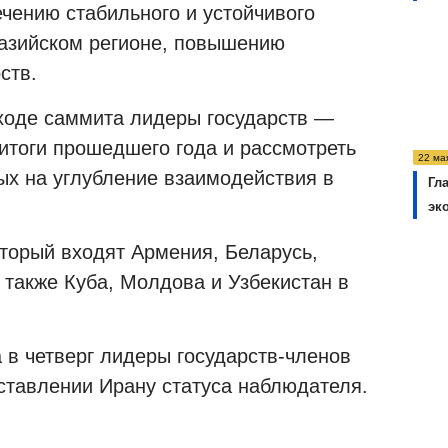
ечению стабильного и устойчивого
разийском регионе, повышению
ств.
 ходе саммита лидеры государств —
тоги прошедшего года и рассмотреть
22 ма
х на углубление взаимодействия в
Гл
эк
торый входят Армения, Беларусь,
а также Куба, Молдова и Узбекистан в
 в четверг лидеры государств-членов
ставлении Ирану статуса наблюдателя.