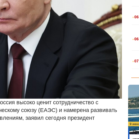
.
06
.
06
.
07
Россия высоко ценит сотрудничество с
ческому союзу (ЕАЭС) и намерена развивать
влениям, заявил сегодня президент
9 июн
Пр