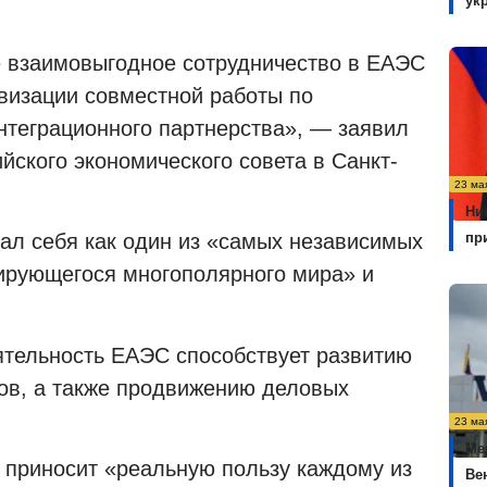
ук
 взаимовыгодное сотрудничество в ЕАЭС
ивизации совместной работы по
теграционного партнерства», — заявил
ского экономического совета в Санкт-
23 ма
Ни
пр
вал себя как один из «самых независимых
ирующегося многополярного мира» и
ятельность ЕАЭС способствует развитию
ов, а также продвижению деловых
23 ма
Ме
з приносит «реальную пользу каждому из
Ве