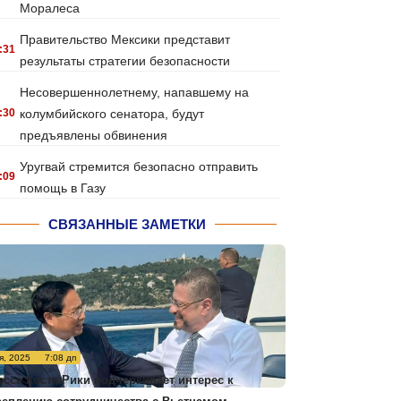
Моралеса
Правительство Мексики представит
:31
результаты стратегии безопасности
Несовершеннолетнему, напавшему на
:30
колумбийского сенатора, будут
предъявлены обвинения
Уругвай стремится безопасно отправить
:09
помощь в Газу
СВЯЗАННЫЕ ЗАМЕТКИ
я, 2025
7:08 дп
есса Коста-Рики подчеркивает интерес к