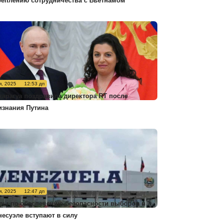
реплению сотрудничества с Вьетнамом
я, 2025
12:53 дп
карагуа поздравила директора RT после
изнания Путина
я, 2025
12:47 дп
ры по обеспечению безопасности выборов в
несуэле вступают в силу