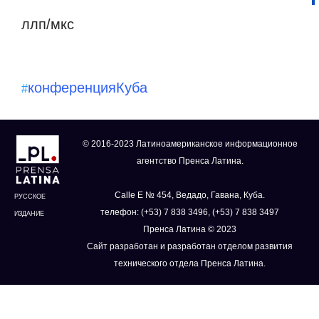
ллп/мкс
конференция
Куба
#
© 2016-2023 Латиноамериканское информационное
агентство Пренса Латина.
Calle E № 454, Ведадо, Гавана, Куба.
РУССКОЕ
телефон: (+53) 7 838 3496, (+53) 7 838 3497
ИЗДАНИЕ
Пренса Латина © 2023
Сайт разработан и разработан отделом развития
технического отдела Пренса Латина.