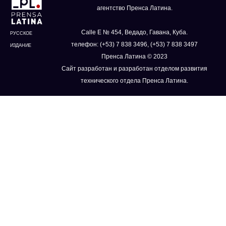
агентство Пренса Латина.
Calle E № 454, Ведадо, Гавана, Куба.
РУССКОЕ
телефон: (+53) 7 838 3496, (+53) 7 838 3497
ИЗДАНИЕ
Пренса Латина © 2023
Сайт разработан и разработан отделом развития
технического отдела Пренса Латина.