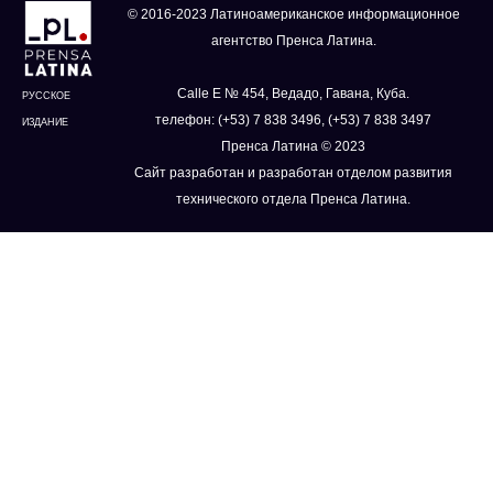
© 2016-2023 Латиноамериканское информационное
агентство Пренса Латина.
Calle E № 454, Ведадо, Гавана, Куба.
РУССКОЕ
телефон: (+53) 7 838 3496, (+53) 7 838 3497
ИЗДАНИЕ
Пренса Латина © 2023
Сайт разработан и разработан отделом развития
технического отдела Пренса Латина.