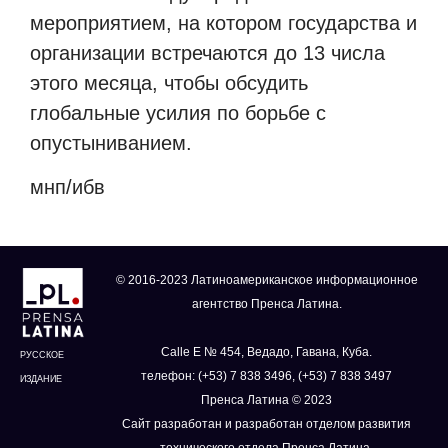
мероприятием, на котором государства и
организации встречаются до 13 числа
этого месяца, чтобы обсудить
глобальные усилия по борьбе с
опустыниванием.
мнп/ибв
© 2016-2023 Латиноамериканское информационное
агентство Пренса Латина.
Calle E № 454, Ведадо, Гавана, Куба.
РУССКОЕ
телефон: (+53) 7 838 3496, (+53) 7 838 3497
ИЗДАНИЕ
Пренса Латина © 2023
Сайт разработан и разработан отделом развития