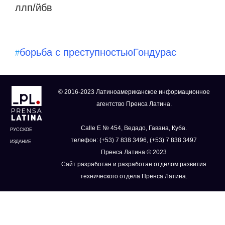
ллп/йбв
борьба с преступностью
Гондурас
#
© 2016-2023 Латиноамериканское информационное
агентство Пренса Латина.
Calle E № 454, Ведадо, Гавана, Куба.
РУССКОЕ
телефон: (+53) 7 838 3496, (+53) 7 838 3497
ИЗДАНИЕ
Пренса Латина © 2023
Сайт разработан и разработан отделом развития
технического отдела Пренса Латина.