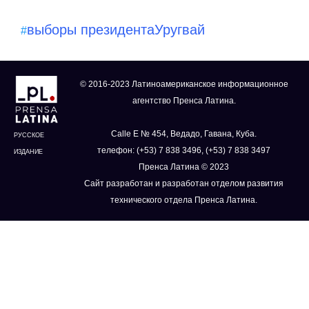
выборы президента
Уругвай
#
© 2016-2023 Латиноамериканское информационное
агентство Пренса Латина.
Calle E № 454, Ведадо, Гавана, Куба.
РУССКОЕ
телефон: (+53) 7 838 3496, (+53) 7 838 3497
ИЗДАНИЕ
Пренса Латина © 2023
Сайт разработан и разработан отделом развития
технического отдела Пренса Латина.