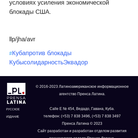
условиях усиления экономической
блокады США.
llp/jha/avr
Куба
против блокады
#
Кубы
солидарность
Эквадор
© 2016-2023 Латиноамериканское информационное
агентство Пренса Латина.
Calle E № 454, Ведадо, Гавана, Куба.
РУССКОЕ
телефон: (+53) 7 838 3496, (+53) 7 838 3497
ИЗДАНИЕ
Пренса Латина © 2023
Сайт разработан и разработан отделом развития