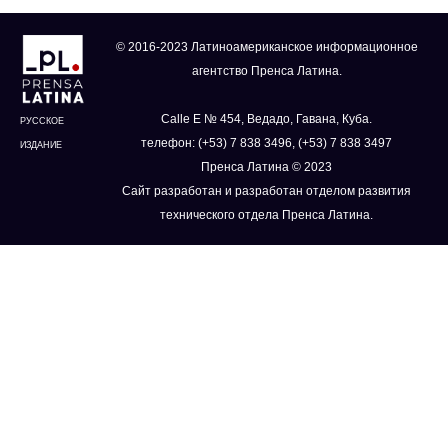
© 2016-2023 Латиноамериканское информационное
агентство Пренса Латина.
Calle E № 454, Ведадо, Гавана, Куба.
РУССКОЕ
телефон: (+53) 7 838 3496, (+53) 7 838 3497
ИЗДАНИЕ
Пренса Латина © 2023
Сайт разработан и разработан отделом развития
технического отдела Пренса Латина.