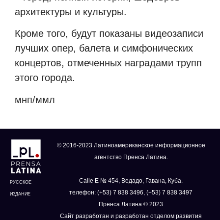
архитектуры и культуры.
Кроме того, будут показаны видеозаписи
лучших опер, балета и симфонических
концертов, отмеченных наградами трупп
этого города.
мнп/ммл
© 2016-2023 Латиноамериканское информационное
агентство Пренса Латина.
Calle E № 454, Ведадо, Гавана, Куба.
РУССКОЕ
телефон: (+53) 7 838 3496, (+53) 7 838 3497
ИЗДАНИЕ
Пренса Латина © 2023
Сайт разработан и разработан отделом развития