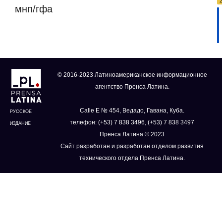
мнп/гфа
© 2016-2023 Латиноамериканское информационное
агентство Пренса Латина.
Calle E № 454, Ведадо, Гавана, Куба.
РУССКОЕ
телефон: (+53) 7 838 3496, (+53) 7 838 3497
ИЗДАНИЕ
Пренса Латина © 2023
Сайт разработан и разработан отделом развития
технического отдела Пренса Латина.