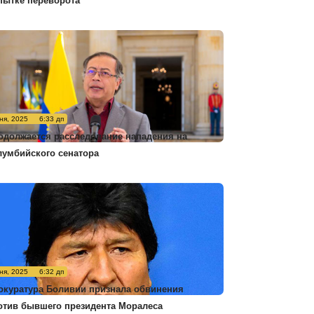
пытке переворота
ня, 2025
6:33 дп
одолжается расследование нападения на
лумбийского сенатора
ня, 2025
6:32 дп
окуратура Боливии признала обвинения
отив бывшего президента Моралеса