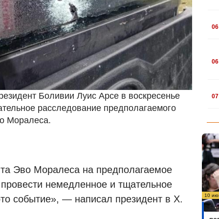
.
06
.
06
.
Президент Боливии Луис Арсе в воскресенье
07
ательное расследование предполагаемого
о Моралеса.
та Эво Моралеса на предполагаемое
л провести немедленное и тщательное
10 ию
то событие», — написал президент в X.
Бо