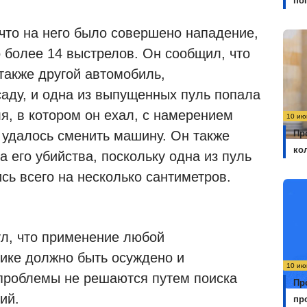
по
что на него было совершено нападение,
 более 14 выстрелов. Он сообщил, что
 также другой автомобиль,
саду, и одна из выпущенных пуль попала
я, в котором он ехал, с намерением
10 ию
 удалось сменить машину. Он также
Пр
ко
а его убийства, поскольку одна из пуль
сь всего на несколько сантиметров.
ул, что применение любой
тике должно быть осуждено и
10 ию
 проблемы не решаются путем поиска
Пр
ий.
пр