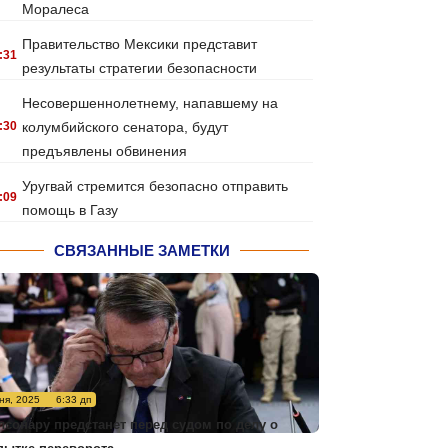
Моралеса
Правительство Мексики представит
:31
результаты стратегии безопасности
Несовершеннолетнему, напавшему на
:30
колумбийского сенатора, будут
предъявлены обвинения
Уругвай стремится безопасно отправить
:09
помощь в Газу
СВЯЗАННЫЕ ЗАМЕТКИ
ня, 2025
6:33 дп
лсонару предстанет перед судом по делу о