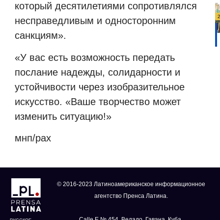
который десятилетиями сопротивлялся
несправедливым и односторонним
санкциям».
«У вас есть возможность передать
послание надежды, солидарности и
устойчивости через изобразительное
искусство. «Ваше творчество может
изменить ситуацию!»
мнп/рах
© 2016-2023 Латиноамериканское информационное
агентство Пренса Латина.
Calle E № 454, Ведадо, Гавана, Куба.