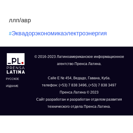
ллп/авр
Эквадор
экономика
электроэнергия
#
© 2016-2023 Латиноамериканское информационное
агентство Пренса Латина.
Calle E № 454, Ведадо, Гавана, Куба.
РУССКОЕ
телефон: (+53) 7 838 3496, (+53) 7 838 3497
ИЗДАНИЕ
Пренса Латина © 2023
Сайт разработан и разработан отделом развития
технического отдела Пренса Латина.