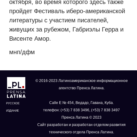
октября, во время которого здесь также
пройдет Фестиваль иберо-американской
литературы с участием писателей,
живущих за рубежом, Габриэлы Герра и
Висенте Амор.
мнп/дфм
© 2016-2023 Латиноамериканское информационное
агентство Пренса Латина.
Calle E № 454, Ведадо, Гавана, Куба.
РУССКОЕ
телефон: (+53) 7 838 3496, (+53) 7 838 3497
ИЗДАНИЕ
Пренса Латина © 2023
Сайт разработан и разработан отделом развития
технического отдела Пренса Латина.