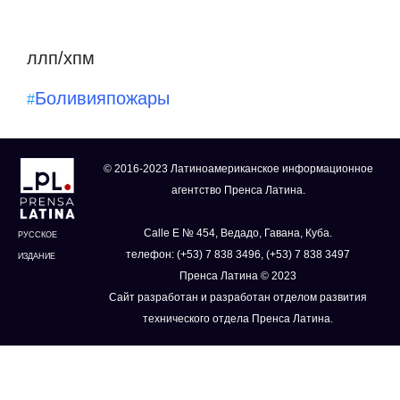
ллп/хпм
Боливия
пожары
#
© 2016-2023 Латиноамериканское информационное
агентство Пренса Латина.
Calle E № 454, Ведадо, Гавана, Куба.
РУССКОЕ
телефон: (+53) 7 838 3496, (+53) 7 838 3497
ИЗДАНИЕ
Пренса Латина © 2023
Сайт разработан и разработан отделом развития
технического отдела Пренса Латина.