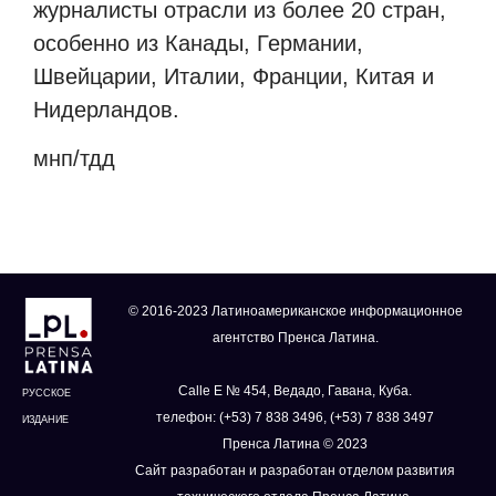
журналисты отрасли из более 20 стран,
особенно из Канады, Германии,
Швейцарии, Италии, Франции, Китая и
Нидерландов.
мнп/тдд
© 2016-2023 Латиноамериканское информационное
агентство Пренса Латина.
Calle E № 454, Ведадо, Гавана, Куба.
РУССКОЕ
телефон: (+53) 7 838 3496, (+53) 7 838 3497
ИЗДАНИЕ
Пренса Латина © 2023
Сайт разработан и разработан отделом развития