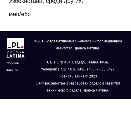
Узбекистана, среди других.
мнп/ебр
© 2016-2023 Латиноамериканское информационное
агентство Пренса Латина.
Calle E № 454, Ведадо, Гавана, Куба.
РУССКОЕ
телефон: (+53) 7 838 3496, (+53) 7 838 3497
ИЗДАНИЕ
Пренса Латина © 2023
Сайт разработан и разработан отделом развития
технического отдела Пренса Латина.