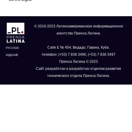
© 2016-2023 Латиноамериканское информационное
агентство Пренса Латина.
Calle E № 454, Ведадо, Гавана, Куба.
РУССКОЕ
телефон: (+53) 7 838 3496, (+53) 7 838 3497
ИЗДАНИЕ
Пренса Латина © 2023
Сайт разработан и разработан отделом развития
технического отдела Пренса Латина.