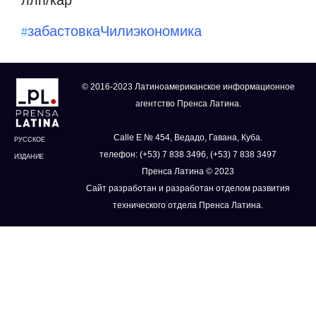
забастовка
Чили
экономика
#
© 2016-2023 Латиноамериканское информационное
агентство Пренса Латина.
Calle E № 454, Ведадо, Гавана, Куба.
РУССКОЕ
телефон: (+53) 7 838 3496, (+53) 7 838 3497
ИЗДАНИЕ
Пренса Латина © 2023
Сайт разработан и разработан отделом развития
технического отдела Пренса Латина.