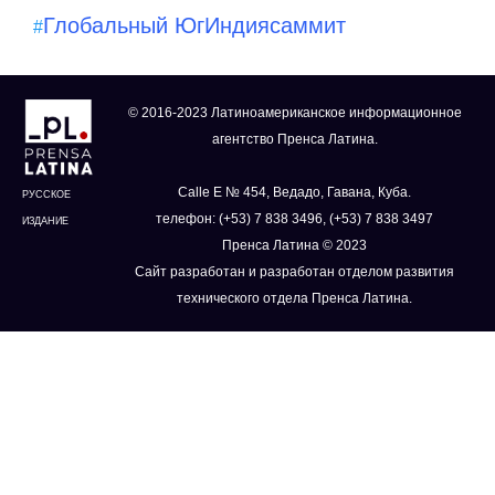
Глобальный Юг
Индия
саммит
#
© 2016-2023 Латиноамериканское информационное
агентство Пренса Латина.
Calle E № 454, Ведадо, Гавана, Куба.
РУССКОЕ
телефон: (+53) 7 838 3496, (+53) 7 838 3497
ИЗДАНИЕ
Пренса Латина © 2023
Сайт разработан и разработан отделом развития
технического отдела Пренса Латина.