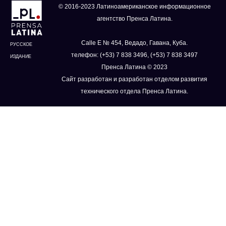
© 2016-2023 Латиноамериканское информационное
агентство Пренса Латина.
Calle E № 454, Ведадо, Гавана, Куба.
РУССКОЕ
телефон: (+53) 7 838 3496, (+53) 7 838 3497
ИЗДАНИЕ
Пренса Латина © 2023
Сайт разработан и разработан отделом развития
технического отдела Пренса Латина.