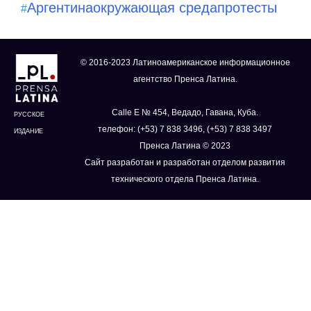
Аргентина
окружающая среда
протесты
#
© 2016-2023 Латиноамериканское информационное
агентство Пренса Латина.
Calle E № 454, Ведадо, Гавана, Куба.
РУССКОЕ
телефон: (+53) 7 838 3496, (+53) 7 838 3497
ИЗДАНИЕ
Пренса Латина © 2023
Сайт разработан и разработан отделом развития
технического отдела Пренса Латина.