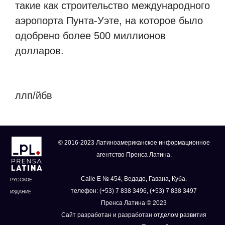
такие как строительство международного
аэропорта Пунта-Уэте, на которое было
одобрено более 500 миллионов
долларов.
ллп/йбв
© 2016-2023 Латиноамериканское информационное
агентство Пренса Латина.
Calle E № 454, Ведадо, Гавана, Куба.
РУССКОЕ
телефон: (+53) 7 838 3496, (+53) 7 838 3497
ИЗДАНИЕ
Пренса Латина © 2023
Сайт разработан и разработан отделом развития