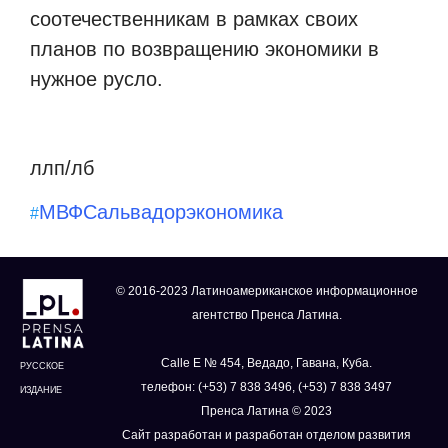
соотечественникам в рамках своих
планов по возвращению экономики в
нужное русло.
ллп/лб
МВФ
Сальвадор
экономика
#
© 2016-2023 Латиноамериканское информационное
агентство Пренса Латина.
Calle E № 454, Ведадо, Гавана, Куба.
РУССКОЕ
телефон: (+53) 7 838 3496, (+53) 7 838 3497
ИЗДАНИЕ
Пренса Латина © 2023
Сайт разработан и разработан отделом развития