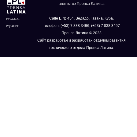
агентство Пренса Латина.
Calle E № 454, Ведадо, Гавана, Куба.
РУССКОЕ
телефон: (+53) 7 838 3496, (+53) 7 838 3497
ИЗДАНИЕ
Пренса Латина © 2023
Сайт разработан и разработан отделом развития
технического отдела Пренса Латина.