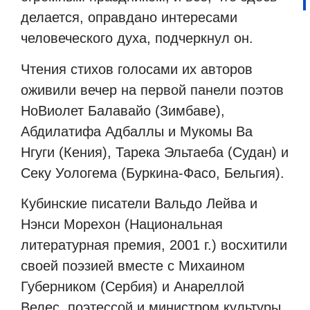
делается, оправдано интересами
человеческого духа, подчеркнул он.
Чтения стихов голосами их авторов
оживили вечер на первой панели поэтов
НоВиолет Балавайо (Зимбаве),
Абдилатифа Адбаллы и Мукомы Ва
Нгуги (Кения), Тарека Эльтаеба (Судан) и
Секу Уологема (Буркина-Фасо, Бельгия).
Кубинские писатели Вальдо Лейва и
Нэнси Морехон (Национальная
литературная премия, 2001 г.) восхитили
своей поэзией вместе с Михаином
Губерником (Сербия) и Анареллой
Велес, поэтессой и министром культуры,