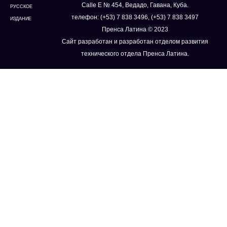
Calle E № 454, Ведадо, Гавана, Куба.
РУССКОЕ
телефон: (+53) 7 838 3496, (+53) 7 838 3497
ИЗДАНИЕ
Пренса Латина © 2023
Сайт разработан и разработан отделом развития
технического отдела Пренса Латина.