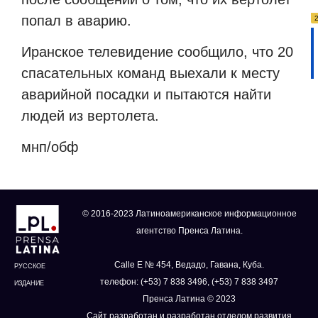
попал в аварию.
Иранское телевидение сообщило, что 20
спасательных команд выехали к месту
аварийной посадки и пытаются найти
людей из вертолета.
мнп/обф
© 2016-2023 Латиноамериканское информационное
агентство Пренса Латина.
Calle E № 454, Ведадо, Гавана, Куба.
РУССКОЕ
телефон: (+53) 7 838 3496, (+53) 7 838 3497
ИЗДАНИЕ
Пренса Латина © 2023
Сайт разработан и разработан отделом развития