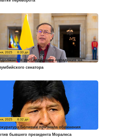
пытке переворота
ня, 2025
6:33 дп
одолжается расследование нападения на
лумбийского сенатора
ня, 2025
6:32 дп
окуратура Боливии признала обвинения
отив бывшего президента Моралеса