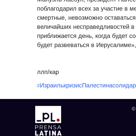
поблагодарил всех за участие в м
смертные, невозможно оставатьс
величайших несправедливостей в 
приближается день, когда будет с
будет развеваться в Иерусалиме»,
ллп/кар
Израиль
кризис
Палестина
солидар
#
©