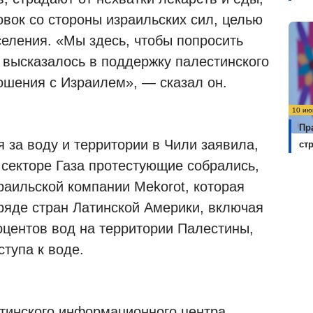
вок со стороны израильских сил, целью
селения. «Мы здесь, чтобы попросить
 высказалось в поддержку палестинского
ошения с Израилем», — сказал он.
10 ию
Пр
 за воду и территории в Чили заявила,
ст
 секторе Газа протестующие собрались,
раильской компании Mekorot, которая
ряде стран Латинской Америки, включая
оцентов вод на территории Палестины,
тупа к воде.
тинского информационного центра,