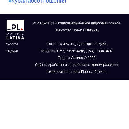
Куба
Лаос
отношения
#
© 2016-2023 Латиноамериканское информационное
агентство Пренса Латина.
Calle E № 454, Ведадо, Гавана, Куба.
РУССКОЕ
телефон: (+53) 7 838 3496, (+53) 7 838 3497
ИЗДАНИЕ
Пренса Латина © 2023
Сайт разработан и разработан отделом развития
технического отдела Пренса Латина.