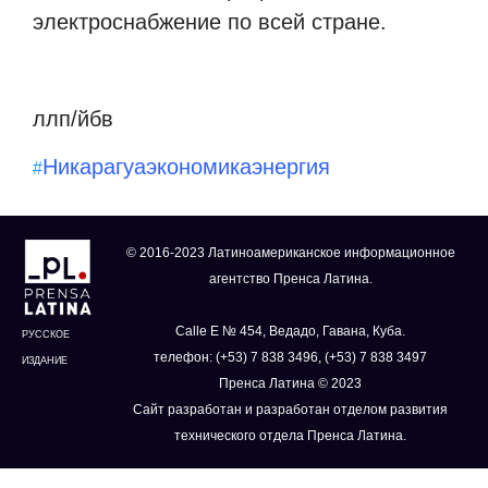
электроснабжение по всей стране.
ллп/йбв
Никарагуа
экономика
энергия
#
© 2016-2023 Латиноамериканское информационное
агентство Пренса Латина.
Calle E № 454, Ведадо, Гавана, Куба.
РУССКОЕ
телефон: (+53) 7 838 3496, (+53) 7 838 3497
ИЗДАНИЕ
Пренса Латина © 2023
Сайт разработан и разработан отделом развития
технического отдела Пренса Латина.