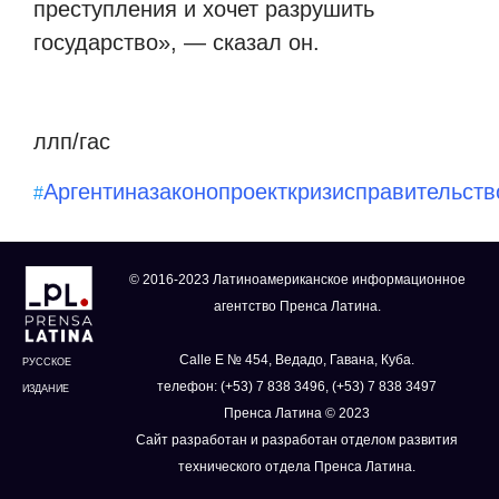
преступления и хочет разрушить
государство», — сказал он.
ллп/гас
Аргентина
законопроект
кризис
правительств
#
© 2016-2023 Латиноамериканское информационное
агентство Пренса Латина.
Calle E № 454, Ведадо, Гавана, Куба.
РУССКОЕ
телефон: (+53) 7 838 3496, (+53) 7 838 3497
ИЗДАНИЕ
Пренса Латина © 2023
Сайт разработан и разработан отделом развития
технического отдела Пренса Латина.