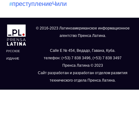
преступление
Чили
#
© 2016-2023 Латиноамериканское информационное
агентство Пренса Латина.
Calle E № 454, Ведадо, Гавана, Куба.
РУССКОЕ
телефон: (+53) 7 838 3496, (+53) 7 838 3497
ИЗДАНИЕ
Пренса Латина © 2023
Сайт разработан и разработан отделом развития
технического отдела Пренса Латина.