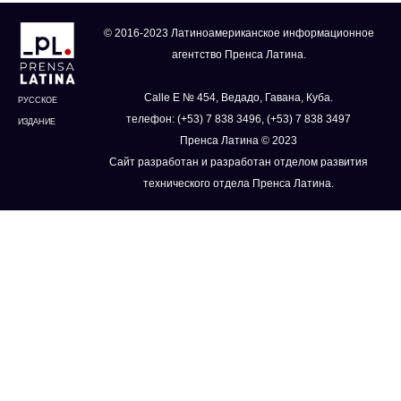
© 2016-2023 Латиноамериканское информационное
агентство Пренса Латина.
Calle E № 454, Ведадо, Гавана, Куба.
РУССКОЕ
телефон: (+53) 7 838 3496, (+53) 7 838 3497
ИЗДАНИЕ
Пренса Латина © 2023
Сайт разработан и разработан отделом развития
технического отдела Пренса Латина.