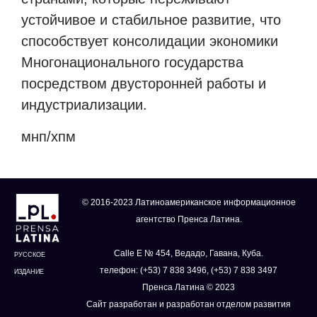
устойчивое и стабильное развитие, что
способствует консолидации экономики
Многонационального государства
посредством двусторонней работы и
индустриализации.
мнп/хпм
© 2016-2023 Латиноамериканское информационное
агентство Пренса Латина.
Calle E № 454, Ведадо, Гавана, Куба.
РУССКОЕ
телефон: (+53) 7 838 3496, (+53) 7 838 3497
ИЗДАНИЕ
Пренса Латина © 2023
Сайт разработан и разработан отделом развития