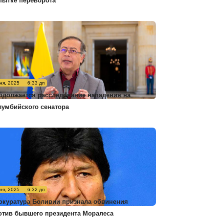
пытке переворота
ня, 2025
6:33 дп
одолжается расследование нападения на
лумбийского сенатора
ня, 2025
6:32 дп
окуратура Боливии признала обвинения
отив бывшего президента Моралеса