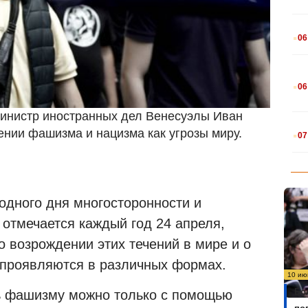
.
06
.
06
Министр иностранных дел Венесуэлы Иван
.
нии фашизма и нацизма как угрозы миру.
07
дного дня многосторонности и
 отмечается каждый год 24 апреля,
возрождении этих течений в мире и о
и проявляются в различных формах.
10 ию
Бо
ть фашизму можно только с помощью