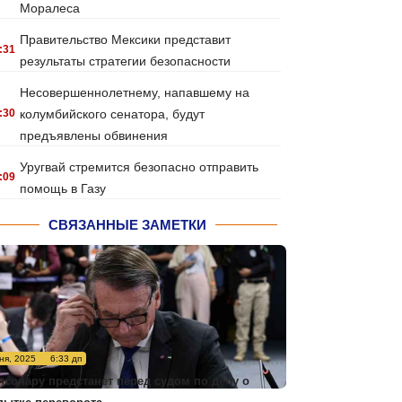
Моралеса
Правительство Мексики представит
:31
результаты стратегии безопасности
Несовершеннолетнему, напавшему на
:30
колумбийского сенатора, будут
предъявлены обвинения
Уругвай стремится безопасно отправить
:09
помощь в Газу
СВЯЗАННЫЕ ЗАМЕТКИ
ня, 2025
6:33 дп
лсонару предстанет перед судом по делу о