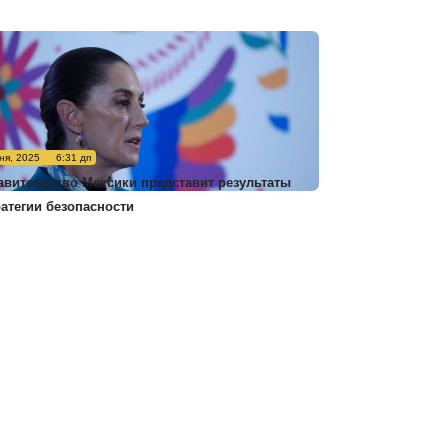
ня, 2025
6:31 дп
авительство Мексики представит результаты
ратегии безопасности