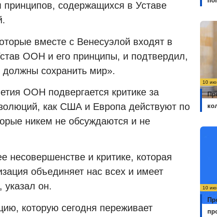
по
 принципов, содержащихся в Уставе
й.
оторые вместе с Венесуэлой входят в
став ООН и его принципы, и подтвердил,
ы должны сохранить мир».
10 ию
летия ООН подвергается критике за
Пр
золюций, как США и Европа действуют по
ко
орые никем не обсуждаются и не
ее несовершенстве и критике, которая
изация объединяет нас всех и имеет
 указал он.
10 ию
Пр
ию, которую сегодня переживает
пр