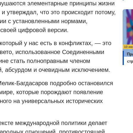
нарушаются элементарные принципы жизни
 и утверждал, что это происходит потому,
вии с установленными нормами,
в своей цифровой версии.
который у нас есть в конфликтах, — это
10 ию
л вето, использованное Соединенными
Пр
ине стать полноправным членом
ст
, абсурдом и очевидным исключением.
Мелик-Багдасаров подробно остановился
 мире, которые порождают появление
ного на универсальных исторических
тексте международной политики делает
народных отношений, противостоящей