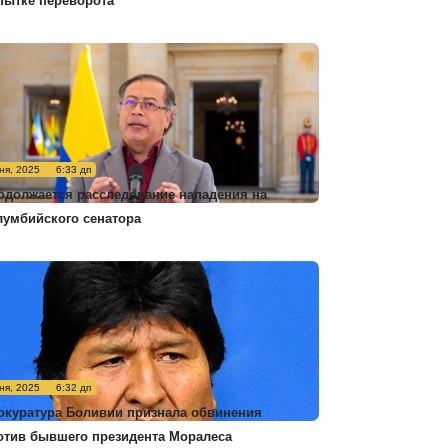
пытке переворота
ня, 2025
6:33 дп
одолжается расследование нападения на
лумбийского сенатора
ня, 2025
6:32 дп
окуратура Боливии признала обвинения
отив бывшего президента Моралеса