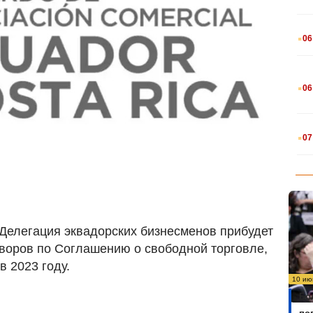
.
06
.
06
.
07
 Делегация эквадорских бизнесменов прибудет
оворов по Соглашению о свободной торговле,
 2023 году.
10 ию
Бо