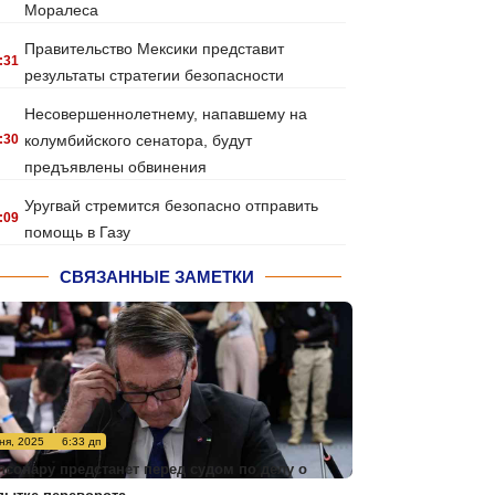
Моралеса
Правительство Мексики представит
:31
результаты стратегии безопасности
Несовершеннолетнему, напавшему на
:30
колумбийского сенатора, будут
предъявлены обвинения
Уругвай стремится безопасно отправить
:09
помощь в Газу
СВЯЗАННЫЕ ЗАМЕТКИ
ня, 2025
6:33 дп
лсонару предстанет перед судом по делу о