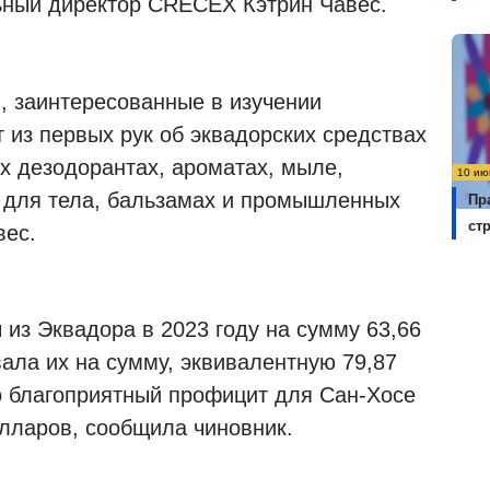
ьный директор CRECEX Кэтрин Чавес.
, заинтересованные в изучении
 из первых рук об эквадорских средствах
х дезодорантах, ароматах, мыле,
10 ию
 для тела, бальзамах и промышленных
Пр
ст
вес.
из Эквадора в 2023 году на сумму 63,66
ала их на сумму, эквивалентную 79,87
о благоприятный профицит для Сан-Хосе
лларов, сообщила чиновник.