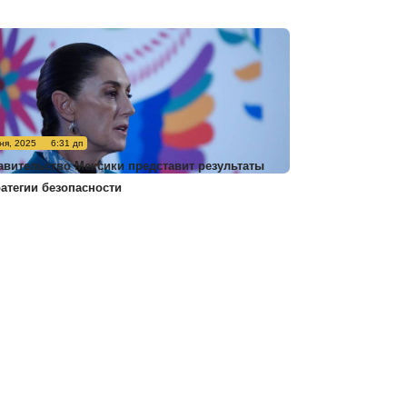
ня, 2025
6:31 дп
авительство Мексики представит результаты
ратегии безопасности