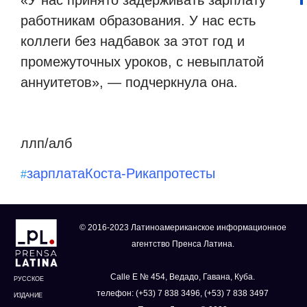
«У нас принято задерживать зарплату
работникам образования. У нас есть
коллеги без надбавок за этот год и
промежуточных уроков, с невыплатой
аннуитетов», — подчеркнула она.
ллп/алб
зарплата
Коста-Рика
протесты
#
© 2016-2023 Латиноамериканское информационное
агентство Пренса Латина.
Calle E № 454, Ведадо, Гавана, Куба.
РУССКОЕ
телефон: (+53) 7 838 3496, (+53) 7 838 3497
ИЗДАНИЕ