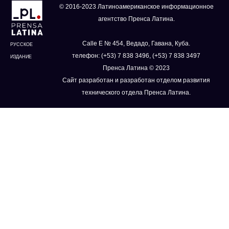
© 2016-2023 Латиноамериканское информационное
агентство Пренса Латина.
Calle E № 454, Ведадо, Гавана, Куба.
РУССКОЕ
телефон: (+53) 7 838 3496, (+53) 7 838 3497
ИЗДАНИЕ
Пренса Латина © 2023
Сайт разработан и разработан отделом развития
технического отдела Пренса Латина.