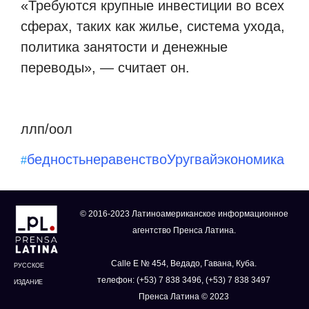
«Требуются крупные инвестиции во всех
сферах, таких как жилье, система ухода,
политика занятости и денежные
переводы», — считает он.
ллп/оол
бедность
неравенство
Уругвай
экономика
#
© 2016-2023 Латиноамериканское информационное
агентство Пренса Латина.
Calle E № 454, Ведадо, Гавана, Куба.
РУССКОЕ
телефон: (+53) 7 838 3496, (+53) 7 838 3497
ИЗДАНИЕ
Пренса Латина © 2023