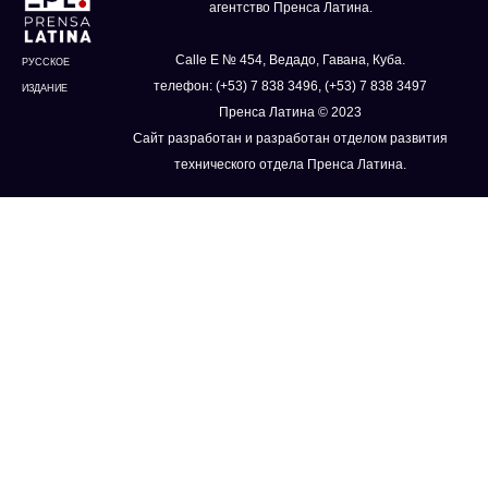
агентство Пренса Латина.
Calle E № 454, Ведадо, Гавана, Куба.
РУССКОЕ
телефон: (+53) 7 838 3496, (+53) 7 838 3497
ИЗДАНИЕ
Пренса Латина © 2023
Сайт разработан и разработан отделом развития
технического отдела Пренса Латина.