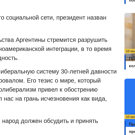
по
о социальной сети, президент назван
льства Аргентины стремится разрушить
ноамериканской интеграции, в то время
10 ию
дность.
Пр
ко
иберальную систему 30-летней давности
овалом. Его тезис о мире, который
еолиберализм привел к обострению
 нас на грань исчезновения как вида,
10 ию
 народ должен обсудить и принять
Пр
пр