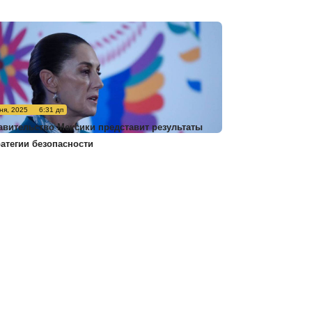
ня, 2025
6:31 дп
авительство Мексики представит результаты
ратегии безопасности