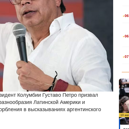
.
06
.
06
.
07
езидент Колумбии Густаво Петро призвал
 разнообразия Латинской Америки и
корбления в высказываниях аргентинского
10 ию
Бо