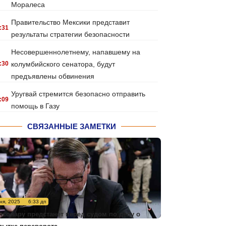
Моралеса
Правительство Мексики представит
:31
результаты стратегии безопасности
Несовершеннолетнему, напавшему на
:30
колумбийского сенатора, будут
предъявлены обвинения
Уругвай стремится безопасно отправить
:09
помощь в Газу
СВЯЗАННЫЕ ЗАМЕТКИ
ня, 2025
6:33 дп
лсонару предстанет перед судом по делу о