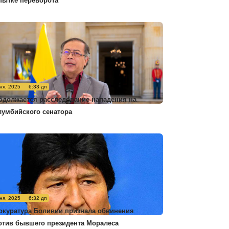
пытке переворота
ня, 2025
6:33 дп
одолжается расследование нападения на
лумбийского сенатора
ня, 2025
6:32 дп
окуратура Боливии признала обвинения
отив бывшего президента Моралеса