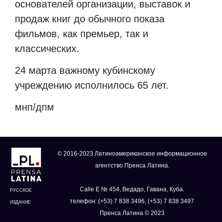
основателей организации, выставок и
продаж книг до обычного показа
фильмов, как премьер, так и
классических.
24 марта важному кубинскому
учреждению исполнилось 65 лет.
мнп/дпм
© 2016-2023 Латиноамериканское информационное
агентство Пренса Латина.
Calle E № 454, Ведадо, Гавана, Куба.
РУССКОЕ
телефон: (+53) 7 838 3496, (+53) 7 838 3497
ИЗДАНИЕ
Пренса Латина © 2023