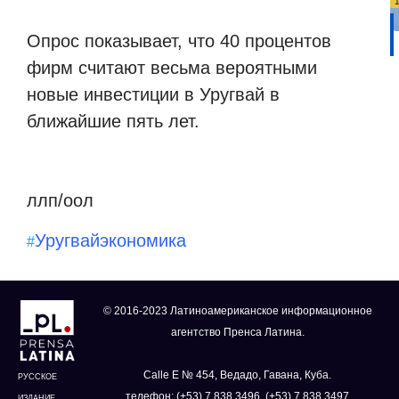
Опрос показывает, что 40 процентов
фирм считают весьма вероятными
новые инвестиции в Уругвай в
ближайшие пять лет.
ллп/оол
Уругвай
экономика
#
© 2016-2023 Латиноамериканское информационное
агентство Пренса Латина.
Calle E № 454, Ведадо, Гавана, Куба.
РУССКОЕ
телефон: (+53) 7 838 3496, (+53) 7 838 3497
ИЗДАНИЕ