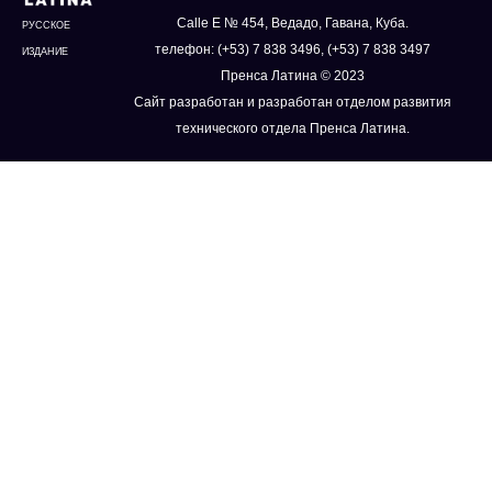
Calle E № 454, Ведадо, Гавана, Куба.
РУССКОЕ
телефон: (+53) 7 838 3496, (+53) 7 838 3497
ИЗДАНИЕ
Пренса Латина © 2023
Сайт разработан и разработан отделом развития
технического отдела Пренса Латина.