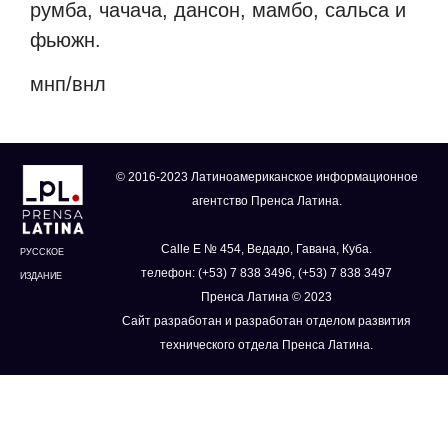
румба, чачача, дансон, мамбо, сальса и
фьюжн.
мнп/внл
© 2016-2023 Латиноамериканское информационное
агентство Пренса Латина.
Calle E № 454, Ведадо, Гавана, Куба.
РУССКОЕ
телефон: (+53) 7 838 3496, (+53) 7 838 3497
ИЗДАНИЕ
Пренса Латина © 2023
Сайт разработан и разработан отделом развития
технического отдела Пренса Латина.