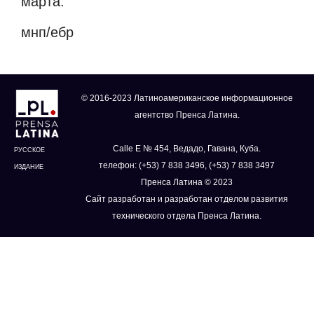
марта.
мнп/ебр
© 2016-2023 Латиноамериканское информационное
агентство Пренса Латина.
Calle E № 454, Ведадо, Гавана, Куба.
РУССКОЕ
телефон: (+53) 7 838 3496, (+53) 7 838 3497
ИЗДАНИЕ
Пренса Латина © 2023
Сайт разработан и разработан отделом развития
технического отдела Пренса Латина.