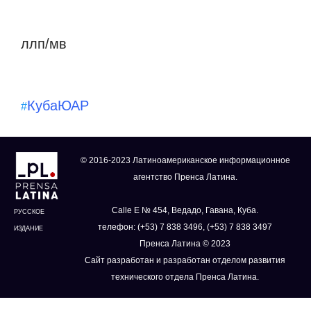
ллп/мв
Куба
ЮАР
#
© 2016-2023 Латиноамериканское информационное
агентство Пренса Латина.
Calle E № 454, Ведадо, Гавана, Куба.
РУССКОЕ
телефон: (+53) 7 838 3496, (+53) 7 838 3497
ИЗДАНИЕ
Пренса Латина © 2023
Сайт разработан и разработан отделом развития
технического отдела Пренса Латина.